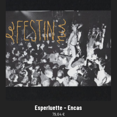
Esperluette – Encas
79,64
€