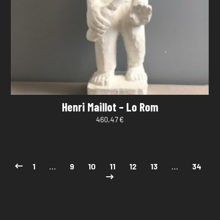
Henri Maillot – Lo Rom
460,47
€
1
…
9
10
11
12
13
…
34