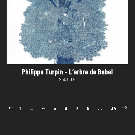
Philippe Turpin – L’arbre de Babel
250,00
€
1
…
4
5
6
7
8
…
34