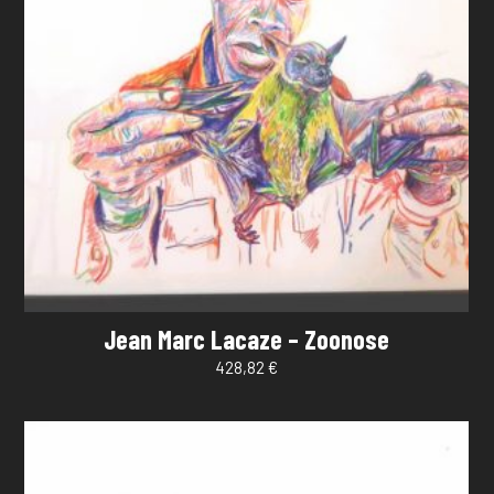
Jean Marc Lacaze – Zoonose
428,82
€