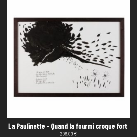
La Paulinette – Quand la fourmi croque fort
296,09
€