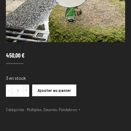
450,00
€
3 en stock
Quantité
Ajouter au panier
Pandakroo
-
Kanazawa
Catégories :
Multiples
,
Oeuvres
,
Pandakroo