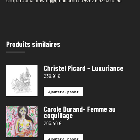
shop.tropicaldrawing@gmail.com ou +262 6 92 63 50 98
Produits similaires
Christel Picard - Luxuriance
238,91
€
Ajouter au panier
Carole Durand- Femme au
coquillage
265,46
€
Ajouter au panier