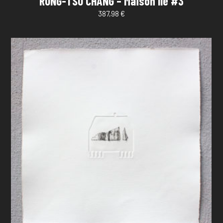
RUNG-TSU CHANG – Maison île #3
387,98
€