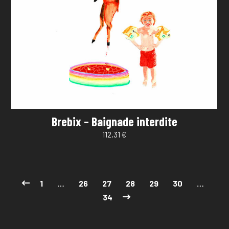
Brebix – Baignade interdite
112,31
€
1
…
26
27
28
29
30
…
34