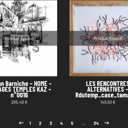
Produit Épuisé
Produit Épuisé
an Barniche – HOME –
LES RENCONTRE
AGES TEMPLES KAZ –
ALTERNATIVES 
n°0016
Rdutemp_case_tama
265,46
€
140,00
€
1
2
3
4
5
…
34