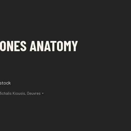
 BONES ANATOMY
 stock
ichalis Kiousis
,
Oeuvres