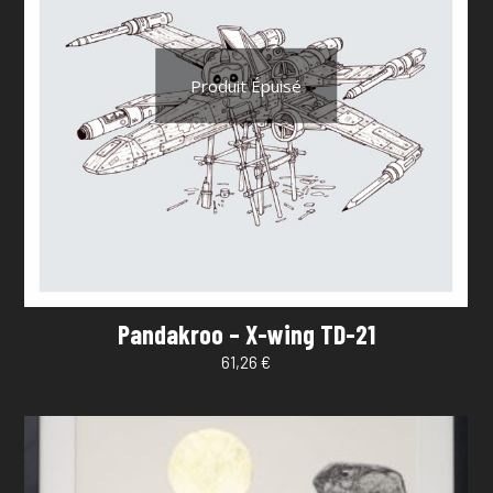
Produit Épuisé
Pandakroo – X-wing TD-21
61,26
€