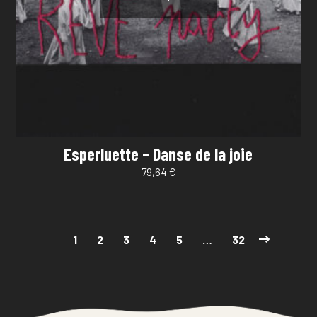
Esperluette – Danse de la joie
79,64
€
1
2
3
4
5
…
32