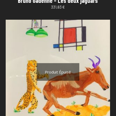
Bruno Gadenne – Les deux jaguars
331,83
€
Produit Épuisé