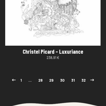
Christel Picard – Luxuriance
238,91
€
1
…
28
29
30
31
32