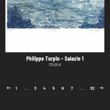
Philippe Turpin – Salazie 1
170,00
€
1
…
3
4
5
6
7
…
32