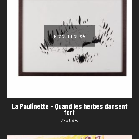
Produit Épuisé
La Paulinette – Quand les herbes dansent
fort
296,09
€