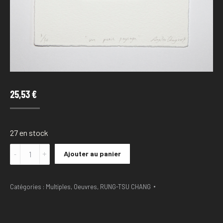
25,53
€
27 en stock
Quantité
Ajouter au panier
RUNG-
TSU
CHANG
Catégories :
Multiples
,
Oeuvres
,
RUNG-TSU CHANG
-
Un