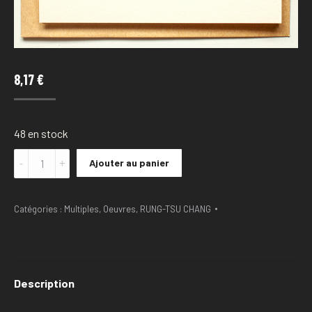
8,17
€
48 en stock
Quantité
Ajouter au panier
RUNG-
TSU
CHANG
Catégories :
Multiples
,
Oeuvres
,
RUNG-TSU CHANG
-
Hermine
en
vacances
Description
(carte