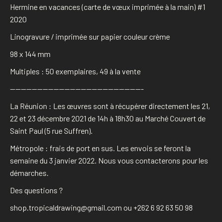
de
Hermine en vacances (carte de vœux imprimée à la main) #1
vœux
2020
imprimée
Linogravure / imprimée sur papier couleur crème
à
la
98 x 144 mm
main)
Multiples : 50 exemplaires, 49 à la vente
#1
————————————————————————-
La Réunion : Les œuvres sont à récupérer directement les 21,
22 et 23 décembre 2021 de 14h à 18h30 au Marché Couvert de
Saint Paul (5 rue Suffren).
Métropole : frais de port en sus. Les envois se feront la
semaine du 3 janvier 2022. Nous vous contacterons pour les
démarches.
Des questions ?
shop.tropicaldrawing@gmail.com ou +262 6 92 63 50 98