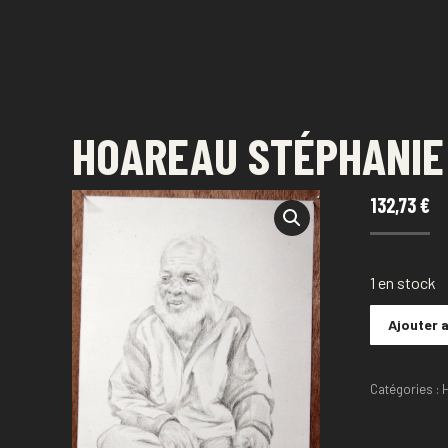
FESTIVAL DE DESSIN
SAINT-PAUL - LA RÉUNION
HOAREAU STÉPHANIE 
132,73
€
1 en stock
Ajouter 
Catégories :
H