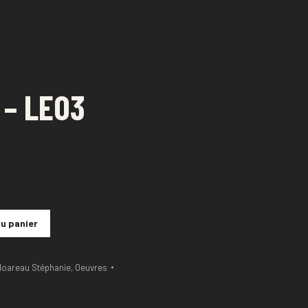
– LEO3
au panier
oareau Stéphanie
,
Oeuvres