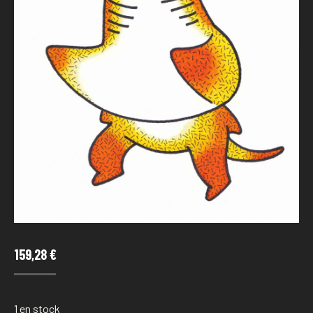
159,28
€
1 en stock