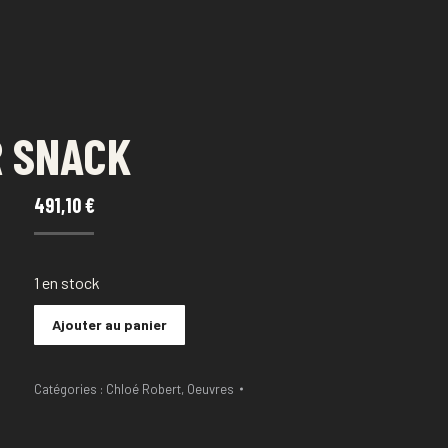
R SNACK
491,10
€
1 en stock
Ajouter au panier
Catégories :
Chloé Robert
,
Oeuvres