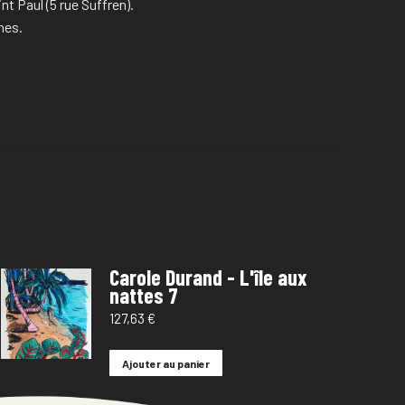
t Paul (5 rue Suffren).
hes.
Carole Durand - L'île aux
nattes 7
127,63
€
Ajouter au panier