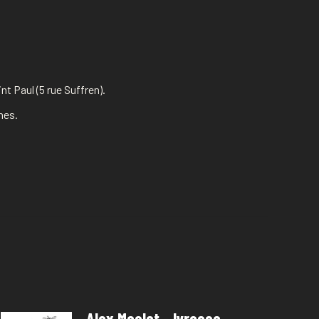
t Paul (5 rue Suffren).
hes.
Alex Meslet - Ivresse