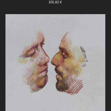
816,80
€