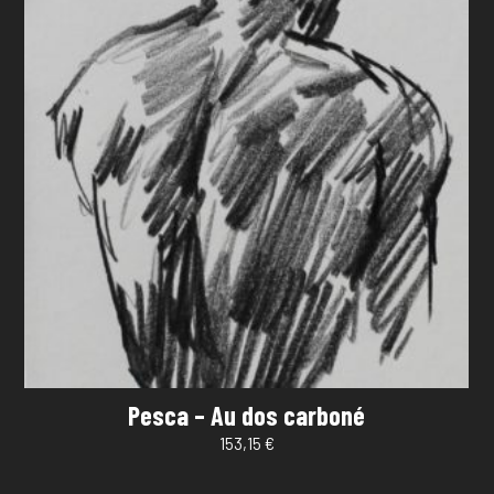
Pesca – Au dos carboné
153,15
€