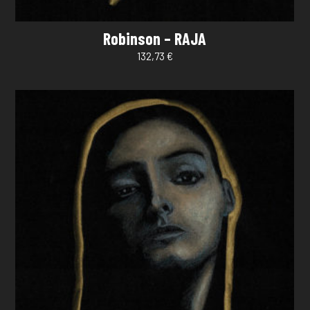
Robinson – RAJA
132,73
€