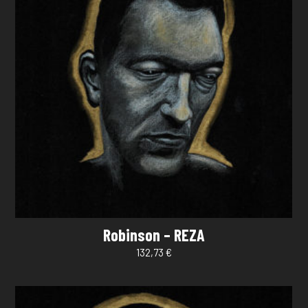
Robinson – REZA
132,73
€