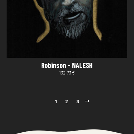
Robinson – NALESH
132,73
€
1
2
3