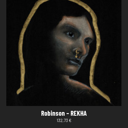
Robinson – REKHA
132,73
€