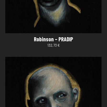
Robinson – PRADIP
132,73
€