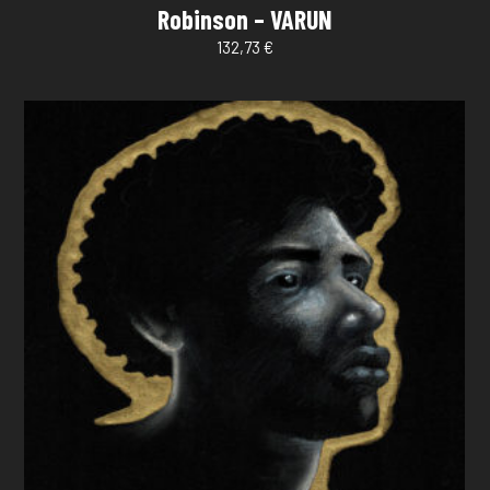
Robinson – VARUN
132,73
€